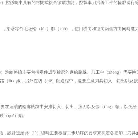
shù）控係統中具有的封閉式複合循環功能，控製車刀沿著工件的輪廓進行
），沿著零件毛坯輪（lún）廓（kuò），使用橫向和徑向兩個方向同時進
e）進給路線主要包括零件成型輪廓的進給路線、加工中（zhōng）需要換
給路（lù）線，另外在切（qiē）削過程中，還要注意刀具切入、切出以及
不要在連續的輪廓軌跡中安排切入、切出、換刀以及停（tíng）頓，以免給
缺（quē）陷。
的話，設計進給路（lù）線時主要根據工步順序的要求來決定各把加工刀具