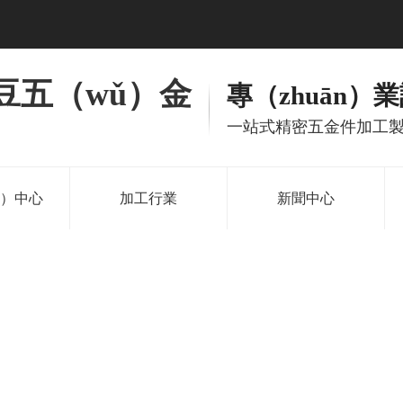
麻豆五（wǔ）金
專（zhuān）
一站式精密五金件加工
n）中心
加工行業
新聞中心