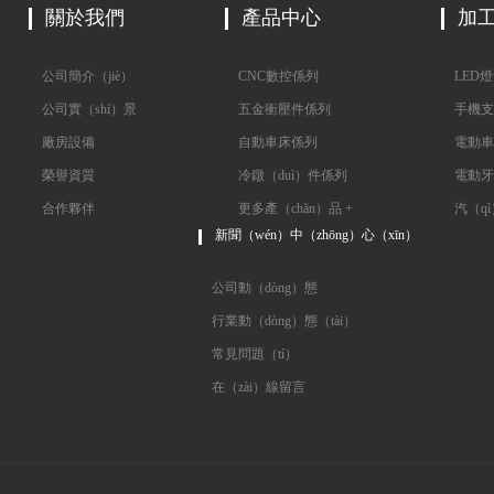
關於我們
產品中心
加
公司簡介（jiè）
CNC數控係列
LED燈
公司實（shí）景
五金衝壓件係列
手機支
廠房設備
自動車床係列
電動車
榮譽資質
冷鐓（duì）件係列
電動牙
合作夥伴
更多產（chǎn）品 +
汽（qì
新聞（wén）中（zhōng）心（xīn）
公司動（dòng）態
行業動（dòng）態（tài）
常見問題（tí）
在（zài）線留言