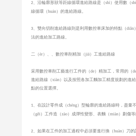
、沿輪廓形狀等距線循環進給路線是（shì）使用數（
2
線循環（huán）的進給路線。
、雙向切削進給路線則是利用數控車床加的特點（diǎn
3
法的進給加工路線。
二（èr）、、數控車削精加（jiā）工進給路線
采用數控車削工藝進行工件的（de）精加工，常用的（d
進給路線（xiàn）以及按照各加工麵加工精度規劃的進
點的位置選擇。
、在設計零件成（chéng）型輪廓的進給路線時，盡量
1
（gěi）工件造（zào）成彈性變形、表麵（miàn）劃傷等
、如果在工件的加工過程中必須要進行換（huàn）刀
2