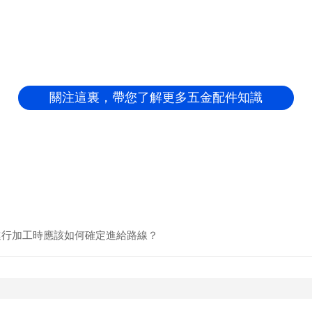
久久国产AVJUST麻豆·新
聞資訊
關注這裏，帶您了解更多五金配件知識
在進行加工時應該如何確定進給路線？