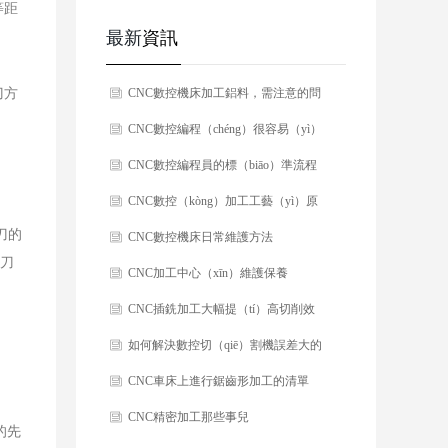
等距
最新
資訊
刀方
​CNC數控機床加工鋁料，需注意的問
題！
​CNC數控編程（chéng）很容易（yì）
撞（zhuàng）刀與過切的幾（jǐ）種情
​CNC數控編程員的標（biāo）準流程
況（kuàng）！
​​CNC數控（kòng）加工工藝（yì）原
刀的
則
​​CNC數控機床日常維護方法
接刀
​​CNC加工中心（xīn）維護保養
（yǎng）方法（fǎ），工廠必須重視
​​CNC插銑加工大幅提（tí）高切削效
（shì）
率和（hé）刀具壽命
​如何解決數控切（qiē）割機誤差大的
問題？
​​CNC車床上進行鋸齒形加工的清單
​​CNC精密加工那些事兒
的先