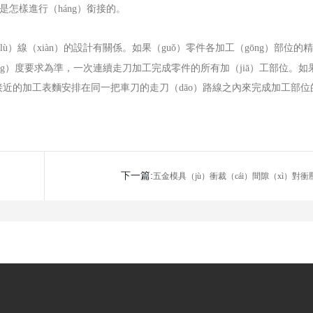
是怎樣進行（háng）銜接的。
ù）線（xiàn）的設計有關係。如果（guǒ）零件各加工（gōng）部位的
jīng）度要求為準，一次連續走刀加工完成零件的所有加（jiā）工部位。如
近的加工表麵安排在同一把車刀的走刀（dāo）路線之內來完成加工部位
下一篇:
​五金模具（jù）衝裁（cái）間隙（xì）對衝
件質（zhì）量（liàng）的影