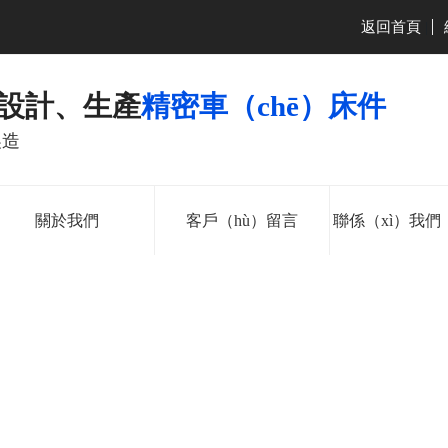
返回首頁
|
業設計、生產
精密車（chē）床件
製造
關於我們
客戶（hù）留言
聯係（xì）我們
181-2286-6311
138-2527-8561