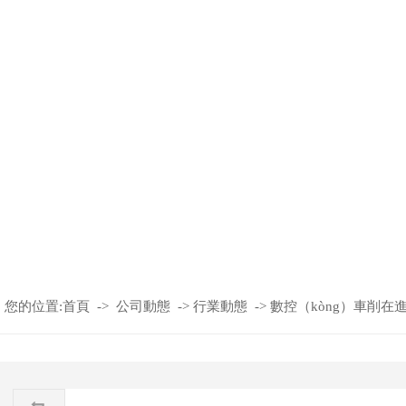
您的位置:
首頁
->
公司動態
->
行業動態
->
​數控（kòng）車削