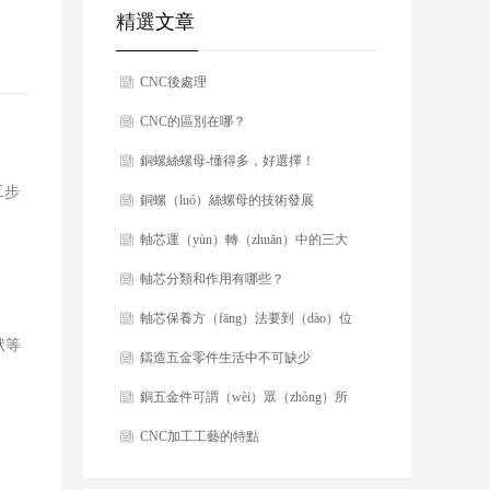
精選
文章
CNC後處理
CNC的區別在哪？
銅螺絲螺母-懂得多，好選擇！
工步
銅螺（luó）絲螺母的技術發展
軸芯運（yùn）轉（zhuǎn）中的三大
注意事項
軸芯分類和作用有哪些？
軸芯保養方（fāng）法要到（dào）位
狀等
（wèi）
鑄造五金零件生活中不可缺少
銅五金件可謂（wèi）眾（zhòng）所
周知（zhī）
CNC加工工藝的特點