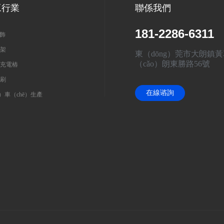
工行業
聯係我們
181-2286-6311
飾
架
東（dōng）莞市大朗鎮
（cǎo）朗東勝路56號
充電樁
刷
在線谘詢
）車（chē）生產
（xún）