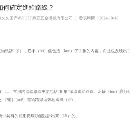
）如何確定進給路線？
莞市久久国产AVJUST麻豆五金機械有限公司
發表時間：2024-10-10
動軌跡（jì），它不（bú）但包括（kuò）了工步的內容，而且也反映出
jiā）工，常用的進給路線主要包括
“矩形”循環進給路線、沿輪（lún）廓形
ng）切削（xuē）進給路線這幾種選擇（zé）。
係統中具有的矩形循環功能設計出來（lái）的。