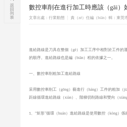
​數控車削在進行加工時應該（gāi
文章出處：行業動態
責（zé）任編（biān）輯：東
進給路線是刀具在整個（gè）加工工序中相對於工件的運
的順序。進給路線也是編（biān）程的依據之一。
一、數控車削粗加工進給路線
采用數控車削工（gōng）藝進行（háng）工件的粗加（
距線循環進給路線（xiàn）、階梯切削路線和雙向（xià
、“矩形”循環（huán）進給路線是使用數控（kòng）
1