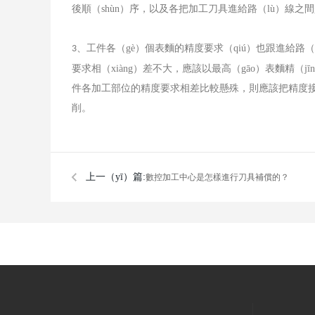
後順（shùn）序，以及各把加工刀具進給路（lù）線之間
、工件各（gè）個表麵的精度要求（qiú）也跟進給路（l
3
要求相（xiàng）差不大，應該以最高（gāo）表麵精（
件各加工部位的精度要求相差比較懸殊，則應該把精度接
削。
上一（yī）篇:
​數控加工中心是怎樣進行刀具補償的？